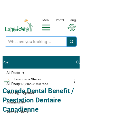
Menu
Portal
Lang.
Post
All Posts
Lansdowne Shares
All Posts
Aug 17, 2023
2 min read
Canada Dental Benefit /
Building Together
Prestation Dentaire
Community
Canadienne
Service News