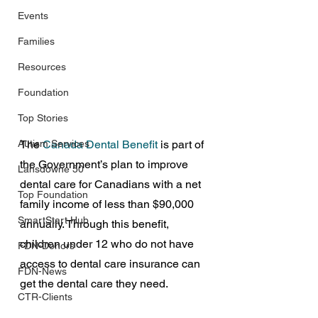
Events
Families
Resources
Foundation
Top Stories
Autism Services
The 
Canada Dental Benefit
 is part of 
the Government’s plan to improve 
Lansdowne 50
dental care for Canadians with a net 
Top Foundation
family income of less than $90,000 
SmartStart Hub
annually. Through this benefit, 
children under 12 who do not have 
FDN-Donors
access to dental care insurance can 
FDN-News
get the dental care they need. 
CTR-Clients