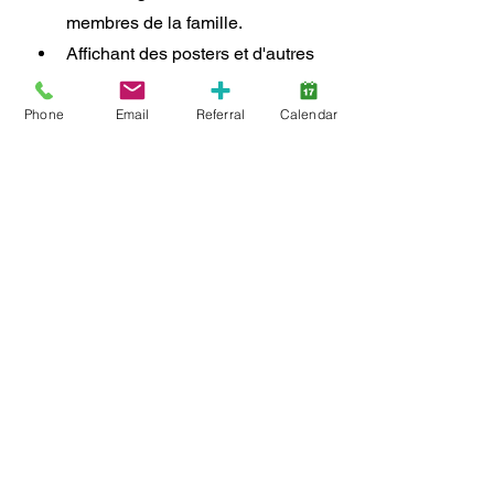
membres de la famille.
Affichant des posters et d'autres 
supports promotionnels.
Ajoutant un bouton ou une 
Phone
Email
Referral
Calendar
bannière à votre site Web, à 
votre bulletin d'information 
électronique ou à d'autres 
communications destinées à 
vos membres.
Affichant sur vos réseaux 
sociaux la mention 
#PrestationDentaireCanadienne
.
Distribuant aux parents des 
fiches d'information numériques 
ou imprimées (disponibles en 8 